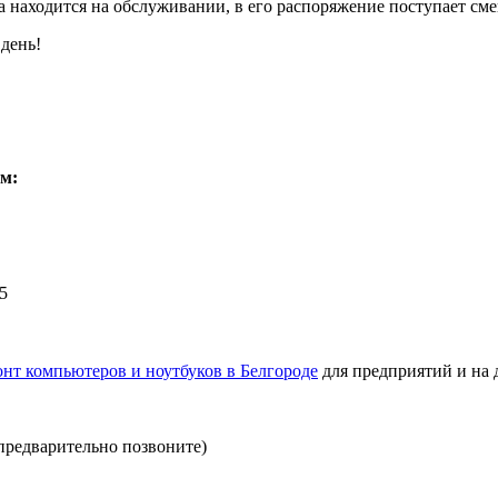
та находится на обслуживании, в его распоряжение поступает с
день!
ам:
15
онт компьютеров и ноутбуков в Белгороде
для предприятий и на
 (предварительно позвоните)