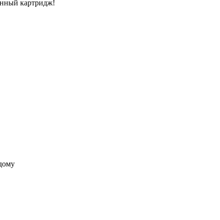
менный картридж!
 дому